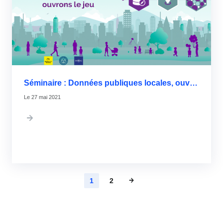
Séminaire : Données publiques locales, ouvrons le jeu !
27 mai 2021
Pagination
Page
1
Page
2
courante