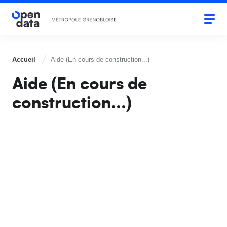
Aller
au
Togg
contenu
navi
principal
Accueil
Aide (En cours de construction...)
Aide (En cours de
construction...)