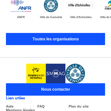
ANFR
Ville de Grenoble
Ville d'Echirolles
Ville de
Toutes les organisations
Nous contacter
Lien utiles
Aide
FAQ
Plan du site
Mentions légales